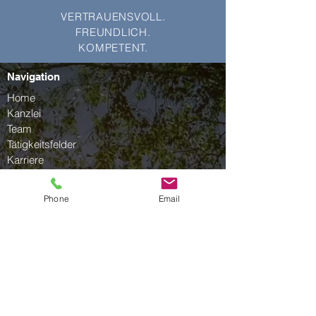
VERTRAUENSVOLL.
FREUNDLICH.
KOMPETENT.
Navigation
Home
Kanzlei
Team
Tätigkeitsfelder
Karriere
Kontakt
Download
Phone
Email
Datenschutz
Impressum
Barrierefrei
Öffnungszeiten